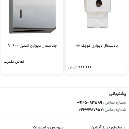
جادستمال دیواری کوچک H3
جادستمال دیواری استیل V-400
تماس بگیرید
980,000
تومان
پشتیبانی
شماره تماس :
09125083589
شماره تماس :
02166387957
راهنمای خرید آنلاین
سرویس و تعمیرات