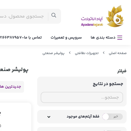
دسته بندی ها
سرویس و تعمیرات
تماس با ما-02166387957
صفحه اصلی
تجهیزات نظافتی
پولیشر صنعتی
پولیشر صنع
فیلتر
جستجو در نتایج
جدیدترین ها
فقط آیتم‌های موجود
خیر
بله