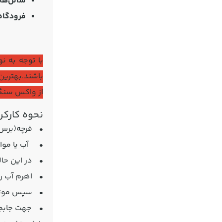
سالن‌ها
فرودگاه‌
با توجه به ن
باشند.بهترین
از واکس سنگ 
نحوه کارک
• فرچه(برس) 
• آب یا مواد 
• در این حال
• اهرم آب را
• سپس موتور 
• جهت جابجای