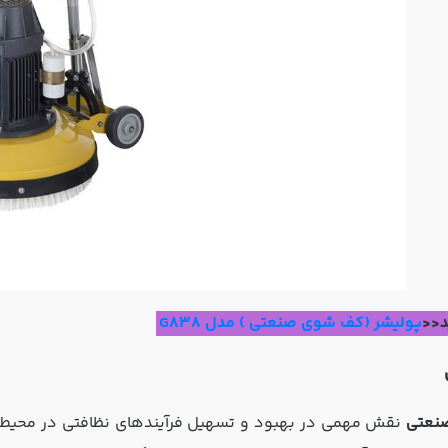
د<<
پولیشر (کف شوی صنعتی ) مدل G838
صنعتی
نقش مهمی در بهبود و تسهیل فرآیندهای نظافتی در محیط‌های