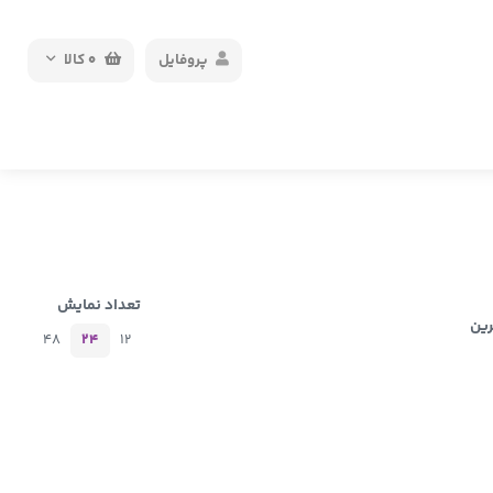
پروفایل
0
کالا
تعداد نمایش
رین
48
24
12