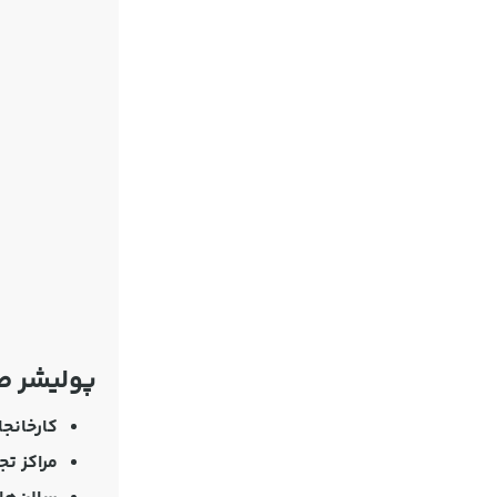
پولیشر ص
کارخانج
مراکز تج