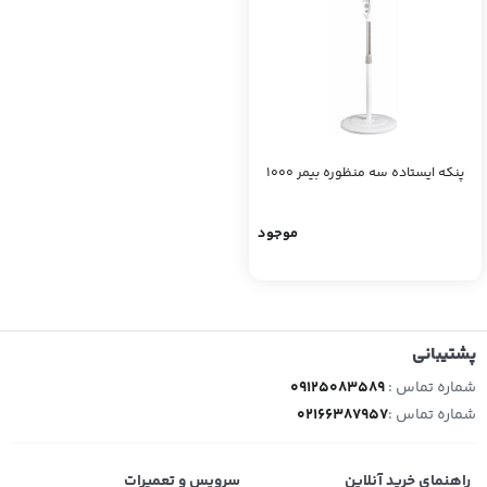
پنکه ایستاده سه منظوره بیمر 1000
موجود
پشتیبانی
شماره تماس :
09125083589
شماره تماس :
02166387957
راهنمای خرید آنلاین
سرویس و تعمیرات