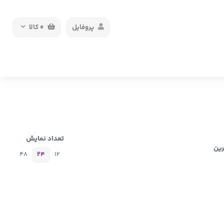
پروفایل
0
کالا
تعداد نمایش
رین
48
24
12