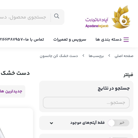
دسته بندی ها
سرویس و تعمیرات
تماس با ما-02166387957
صفحه اصلی
برچسب‌ها
دست خشک کن جانسون
دست خشک ک
فیلتر
جستجو در نتایج
جدیدترین ها
فقط آیتم‌های موجود
خیر
بله