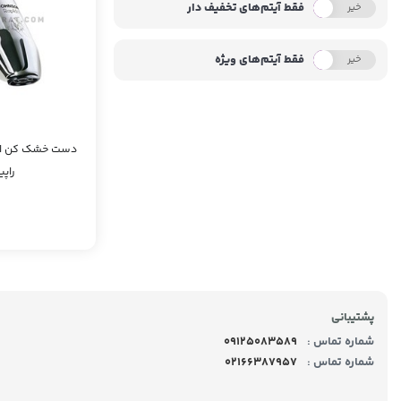
فقط آیتم‌های تخفیف دار
خیر
بله
فقط آیتم‌های ویژه
خیر
بله
دست خشک کن ات
راپی
پشتیبانی
شماره تماس :
09125083589
شماره تماس :
02166387957