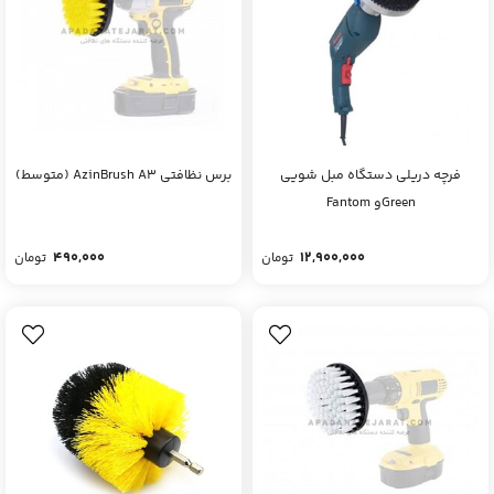
فرچه دریلی دستگاه مبل شویی
برس نظافتی AzinBrush A3 (متوسط)
Greenو Fantom
490,000
12,900,000
تومان
تومان