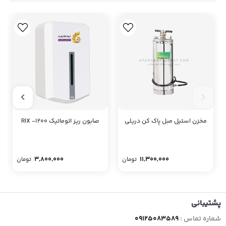
مخزن استیل مبل پاک کن دریلی
صابون ریز اتوماتیک RIX -1200
3,800,000
11,300,000
تومان
تومان
پشتیبانی
شماره تماس :
09125083589