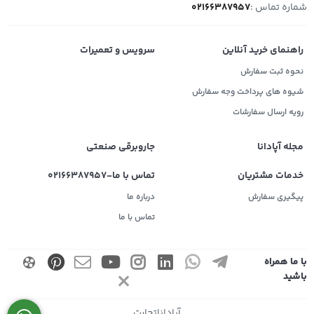
شماره تماس :
02166387957
راهنمای خرید آنلاین
سرویس و تعمیرات
نحوه ثبت سفارش
شیوه های پرداخت وجه سفارش
رویه ارسال سفارشات
مجله آپادانا
جاروبرقی صنعتی
خدمات مشتریان
تماس با ما-02166387957
پیگیری سفارش
درباره ما
تماس با ما
با ما همراه
باشید
آپاداناتجارت