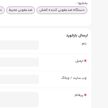
بخشها :
دستگاه ضدعفونی کننده کفش
ضدعفونی محیط
دس
ارسال بازخورد
نام
ایمیل
وب سایت / وبلاگ
پیغام