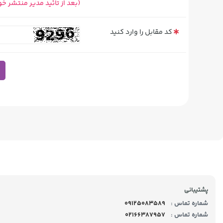
(بعد از تائید مدیر منتشر خ
کد مقابل را وارد کنید
پشتیبانی
شماره تماس :
09125083589
شماره تماس :
02166387957