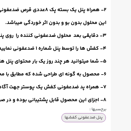
2- همراه پنل یک بسته پک 8عددی قرص ضدعفونی کننده با تاثیر 72 ساعته تعبیه شده که هر قرص را در 1لیتر آب حل نمایید.
این محلول بدون بو و بدون اثر خوردگی میباشد.
3- دقایقی بعد محلول ضدعفونی کننده را روی پنل حاوی فوم اسفنجی بریزید.
4- کفش ها را توسط پنل شماره 1 ضدعفونی نمایید سپس کفش های خود را روی پنل شماره 2 قرار دهید تا خشک شوند .
5- شما میتوانید هر چند روز یک بار محتوای پنل هارا
6- محصول به گونه ای طراحی شده که مطابق با محل رفت و آمد، دو پنل به صورت عمودی یا افقی در کنار هم قرار میگیرند.
7- همراه پد ضدعفونی کفش یک پوستر جهت آگاهی افراد به هنگام ورود قرار داده شده است.
8- اجزای این محصول قابل پشتیبانی بوده و در صورت نیاز به حوله یا قرص ضدعفونی کننده برای شما ارسال خواهد شد.
برچسبها :
پنل ضدعفونی کفشها