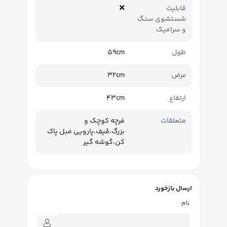
قابلیت
شستشوی سنگ
و سرامیک
طول
59cm
عرض
32cm
ارتفاع
43cm
متعلقات
فرچه کوچک و
بزرگ،قیف،پارویی مبل پاک
کن،گوشه گیر
ارسال بازخورد
نام