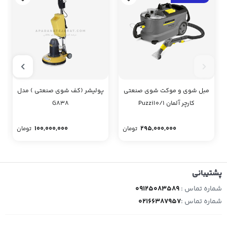
مبل شوی و موکت شوی صنعتی
پولیشر (کف شوی صنعتی ) مدل
کارچر آلمان Puzzi10/1
G838
100,000,000
295,000,000
تومان
تومان
پشتیبانی
شماره تماس :
09125083589
شماره تماس :
02166387957