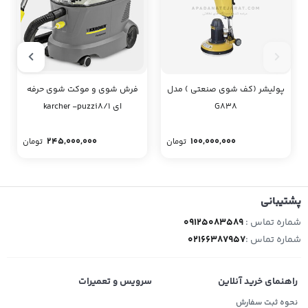
پولیشر (کف شوی صنعتی ) مدل
فرش شوی و موکت شوی حرفه
G838
ای karcher -puzzi8/1
245,000,000
100,000,000
تومان
تومان
پشتیبانی
شماره تماس :
09125083589
شماره تماس :
02166387957
راهنمای خرید آنلاین
سرویس و تعمیرات
نحوه ثبت سفارش