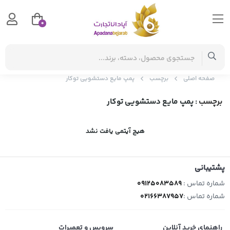
0
صفحه اصلی
برچسب
پمپ مایع دستشویی توکار
برچسب
: پمپ مایع دستشویی توکار
هیچ آیتمی یافت نشد
پشتیبانی
شماره تماس :
09125083589
شماره تماس :
02166387957
راهنمای خرید آنلاین
سرویس و تعمیرات