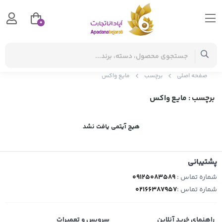
0
صفحه اصلی
برچسب
مایع واکس
برچسب
: مایع واکس
هیچ آیتمی یافت نشد
پشتیبانی
شماره تماس :
09125083589
شماره تماس :
02166387957
راهنمای خرید آنلاین
سرویس و تعمیرات