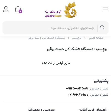
0
صفحه اصلی
برچسب
دستگاه خشک کن دست برقی
برچسب
: دستگاه خشک کن دست برقی
هیچ آیتمی یافت نشد
پشتیبانی
شماره تماس :
09125083589
شماره تماس :
02166387957
راهنمای خرید آنلاین
سرویس و تعمیرات