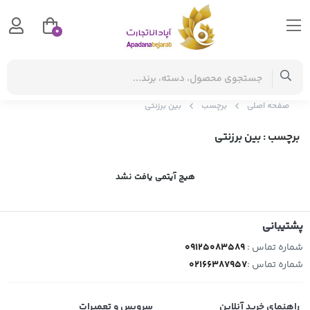
0
صفحه اصلی
برچسب
بین برزنتی
برچسب
: بین برزنتی
هیچ آیتمی یافت نشد
پشتیبانی
شماره تماس :
09125083589
شماره تماس :
02166387957
راهنمای خرید آنلاین
سرویس و تعمیرات