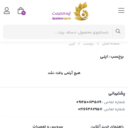
0
صفحه اصلی
برچسب
اینی
برچسب
: اینی
هیچ آیتمی یافت نشد
پشتیبانی
شماره تماس :
09125083589
شماره تماس :
02166387957
راهنمای خرید آنلاین
سرویس و تعمیرات