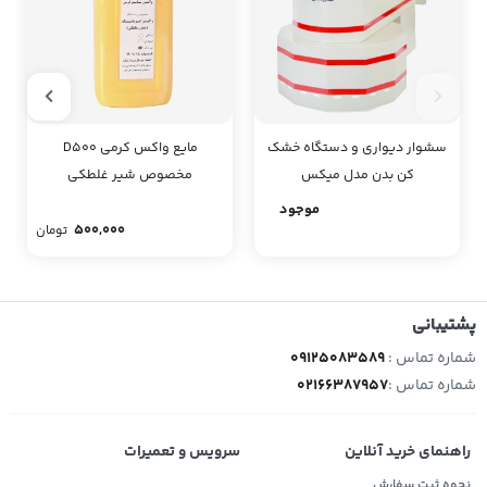
سشوار دیواری و دستگاه خشک
مایع واکس کرمی D500
کن بدن مدل میکس
مخصوص شیر غلطکی
موجود
500,000
تومان
پشتیبانی
شماره تماس :
09125083589
شماره تماس :
02166387957
راهنمای خرید آنلاین
سرویس و تعمیرات
نحوه ثبت سفارش