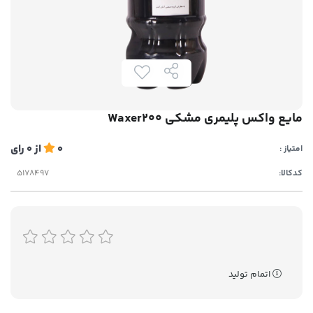
مایع واکس پلیمری مشکی Waxer200
0
از
0
رای
امتیاز :
کدکالا:
اتمام تولید