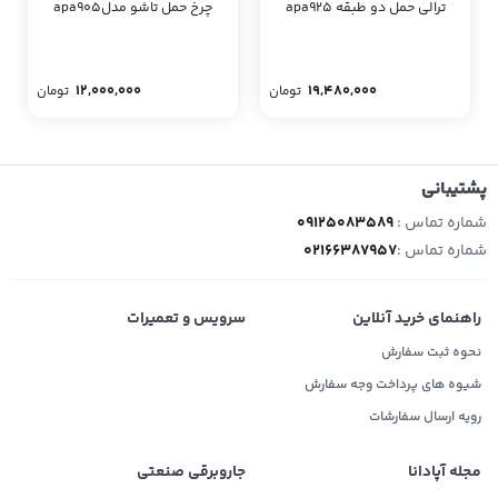
ترالی حمل دو طبقه apa925
چرخ حمل تاشو مدلapa905
12,000,000
19,480,000
تومان
تومان
پشتیبانی
شماره تماس :
09125083589
شماره تماس :
02166387957
راهنمای خرید آنلاین
سرویس و تعمیرات
نحوه ثبت سفارش
شیوه های پرداخت وجه سفارش
رویه ارسال سفارشات
مجله آپادانا
جاروبرقی صنعتی