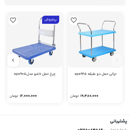
پرفروش
ترالی حمل دو طبقه apa925
چرخ حمل تاشو مدلapa905
12,000,000
19,480,000
تومان
تومان
پشتیبانی