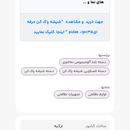
های نما و ...
جهت خرید و مشاهده "شیشه پاک کن حرفه
ایpulex -Ipc35 " اینجا کلیک نمایید
برچسبها :
دسته بلند آلومینیومی نماشوی
دسته تلسکوپی شیشه پاک کن
دسته شیشه پاک کن
بخشها :
لوازم نظافتی
تجهیزات نظافتی
ساخت کشور
ترکیه