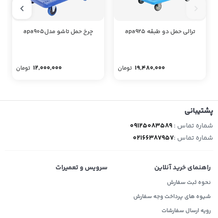
ترالی حمل دو طبقه apa925
چرخ حمل تاشو مدلapa905
12,000,000
19,480,000
تومان
تومان
پشتیبانی
شماره تماس :
09125083589
شماره تماس :
02166387957
راهنمای خرید آنلاین
سرویس و تعمیرات
نحوه ثبت سفارش
شیوه های پرداخت وجه سفارش
رویه ارسال سفارشات