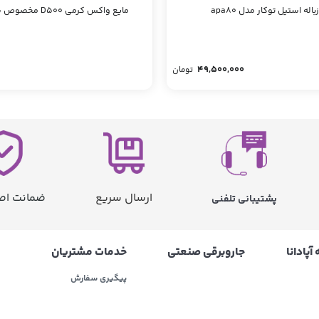
له استیل توکار مدل apa80
مایع واکس کرمی D500 مخصوص شیر غلطکی
49,500,000
تومان
ارسال سریع
ضمانت اصا
پشتیبانی تلفنی
آپادانا
جاروبرقی صنعتی
خدمات مشتریان
پیگیری سفارش