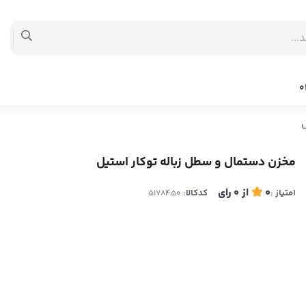
ل
مخزن دستمال و سطل زباله توکار استیل
0
از
0
رای
امتیاز :
کدکالا: