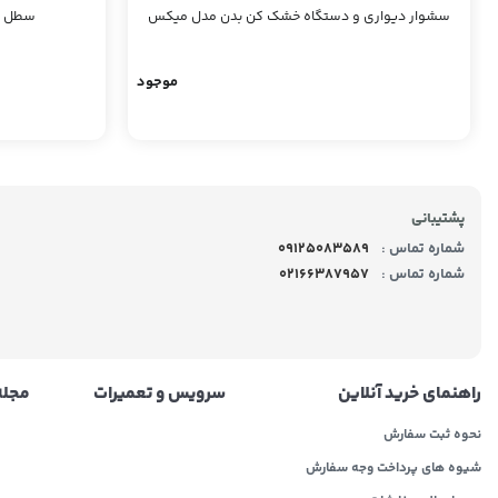
سشوار دیواری و دستگاه خشک کن بدن مدل میکس
سطل زبا
موجود
پشتیبانی
شماره تماس :
09125083589
شماره تماس :
02166387957
راهنمای خرید آنلاین
سرویس و تعمیرات
مجله 
نحوه ثبت سفارش
شیوه های پرداخت وجه سفارش