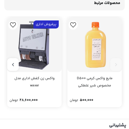
محصولات مرتبط
پرفروش اداری
مایع واکس کرمی D500
واکس زن کفش اداری مدل
مخصوص شیر غلطکی
waxer
28,600,000
500,000
تومان
تومان
پشتیبانی