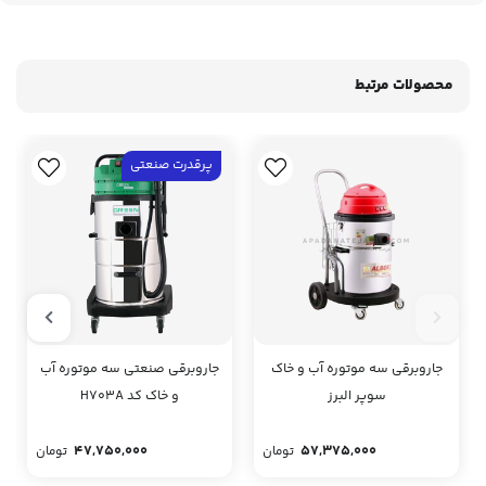
محصولات مرتبط
پرقدرت صنعتی
جاروبرقی سه موتوره آب و خاک
جاروبرقی صنعتی سه موتوره آب
سوپر البرز
و خاک کد H703A
47,750,000
57,375,000
تومان
تومان