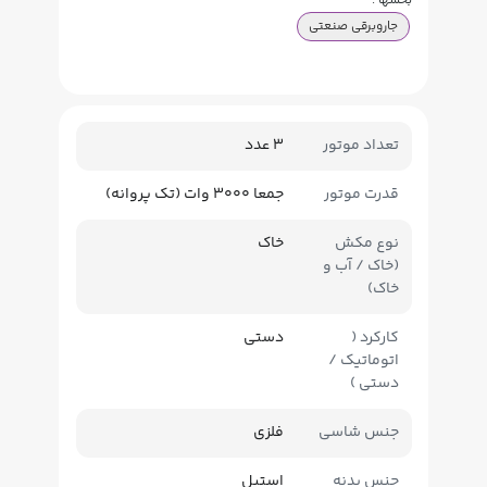
بخشها :
جاروبرقی صنعتی
تعداد موتور
3 عدد
قدرت موتور
جمعا 3000 وات (تک پروانه)
نوع مکش
خاک
(خاک / آب و
خاک)
کارکرد (
دستی
اتوماتیک /
دستی )
جنس شاسی
فلزی
جنس بدنه
استیل