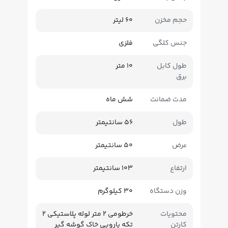
حجم مخزن
60 لیتر
جنس کلگی
فلزی
طول کابل
10 متر
برق
مدت ضمانت
شش ماه
طول
56 سانتیمتر
عرض
50 سانتیمتر
ارتفاع
103 سانتیمتر
وزن دستگاه
30 کیلوگرم
محتویات
خرطومی 2 متر لوله پلاستیکی 2
کارتن
تکه پارویی خاک گوشه گیر