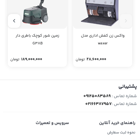
واکس زن کفش اداری مدل
زمین شور کوچک باطری دار
G38B
waxer
189,000,000
28,600,000
تومان
تومان
پشتیبانی
شماره تماس :
09125083589
شماره تماس :
02166387957
راهنمای خرید آنلاین
سرویس و تعمیرات
نحوه ثبت سفارش