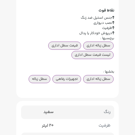
نقاط قوت
جنس استیل ضد زنگ
نصب دیواری
ظرفیت
درپوش خودکار یا پدال
برچسبها :
سطل زباله اداری
قیمت سطل اداری
لیست قیمت سطل اداری
بخشها :
سطل زباله اداری
تجهیزات رفاهی
سطل زباله
رنگ
سفید
ظرفیت
20 لیتر