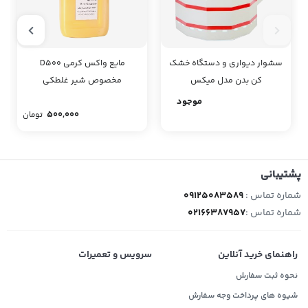
سشوار دیواری و دستگاه خشک
مایع واکس کرمی D500
کن بدن مدل میکس
مخصوص شیر غلطکی
موجود
500,000
تومان
پشتیبانی
شماره تماس :
09125083589
شماره تماس :
02166387957
راهنمای خرید آنلاین
سرویس و تعمیرات
نحوه ثبت سفارش
شیوه های پرداخت وجه سفارش