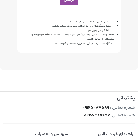
- نشانی ایمیل شما منتشر نخواهد شد.
- لطفا دیدگاهتان تا حد امکان مربوط به مطلب باشد.
- لطفا فارسی بنویسید.
- میخواهید عکس خودتان کنار نظرتان باشد؟ به
gravatar.com
بروید و
عکستان را اضافه کنید.
- نظرات شما بعد از تایید مدیریت منتشر خواهد شد
پشتیبانی
شماره تماس :
09125083589
شماره تماس :
02166387957
راهنمای خرید آنلاین
سرویس و تعمیرات