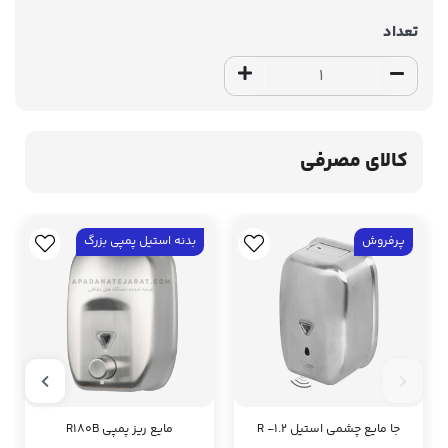
تعداد
کالای مصرفی
پرفروش
بدنه استیل پمپی بزرگ
جا مایع چشمی استیل R -1.2
مایع ریز پمپی R180B