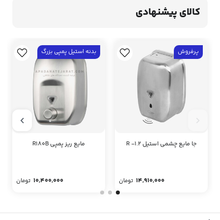
کالای پیشنهادی
پرفروش
بدنه استیل پمپی بزرگ
جا مایع چشمی استیل R -1.2
مایع ریز پمپی R180B
10,400,000
14,910,000
تومان
تومان