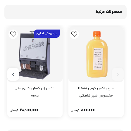
محصولات مرتبط
پرفروش اداری
مایع واکس کرمی D500
واکس زن کفش اداری مدل
مخصوص شیر غلطکی
waxer
28,600,000
500,000
تومان
تومان