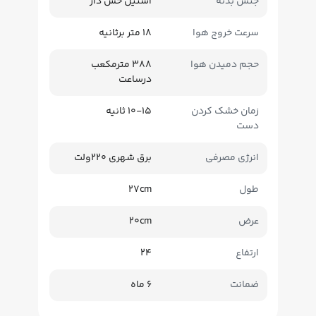
جنس بدنه
استیل خش دار
سرعت خروج هوا
18 متر برثانیه
حجم دمیدن هوا
388 مترمکعب
درساعت
زمان خشک کردن
10-15 ثانیه
دست
انرژی مصرفی
برق شهری 220ولت
طول
27cm
عرض
20cm
ارتفاع
24
ضمانت
6 ماه