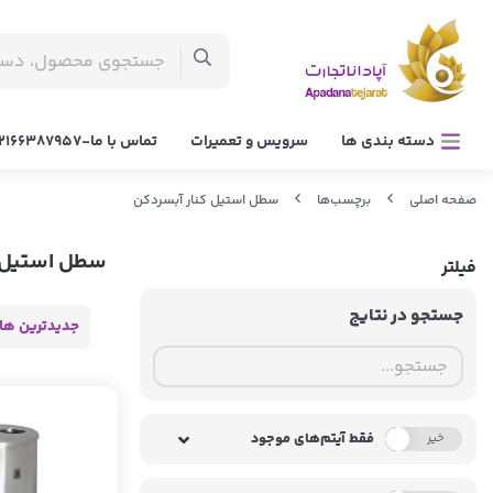
دسته بندی ها
سرویس و تعمیرات
تماس با ما-02166387957
صفحه اصلی
برچسب‌ها
سطل استیل کنار آبسردکن
سطل استیل ک
فیلتر
جستجو در نتایج
جدیدترین ها
فقط آیتم‌های موجود
خیر
بله