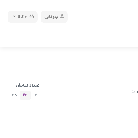
پروفایل
0
کالا
تعداد نمایش
رین
48
24
12