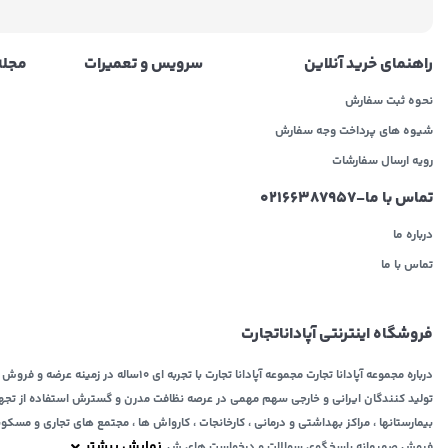
راهنمای خرید آنلاین
سرویس و تعمیرات
مجله 
نحوه ثبت سفارش
شیوه های پرداخت وجه سفارش
رویه ارسال سفارشات
تماس با ما-02166387957
درباره ما
تماس با ما
فروشگاه اینترنتی آپاداناتجارت
درباره مجموعه آپادانا تجارت مجموعه آپادانا تجارت با تج
تولید کنندگان ایرانی و خارجی سهم مهمی در عرصه نظافت مدرن و گسترش استفاده از تجهیزات
بیمارستانها ، مراکز بهداشتی و درمانی ، کارخانجات ، کارواش ها ، مجتمع های تجاری و مسکو
نمایش بیشتر
فروش صمیمانه پاسخگوی سوالات و درخواست های ش