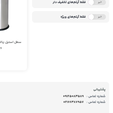
فقط آیتم‌های تخفیف دار
خیر
بله
فقط آیتم‌های ویژه
خیر
بله
سطل استیل زباله
06
پشتیبانی
شماره تماس :
09125083589
شماره تماس :
02166387957