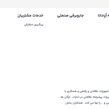
آپادانا
جاروبرقی صنعتی
خدمات مشتریان
پیگیری سفارش
ربه ای 10ساله در زمینه عرضه و فروش تجهیزات نظافتی و رفاهی و همکاری با
 پیشرفته نظافتی در ادارات ، ارگان ها ،
نی و … را ایفا می کند . همکاران بخش