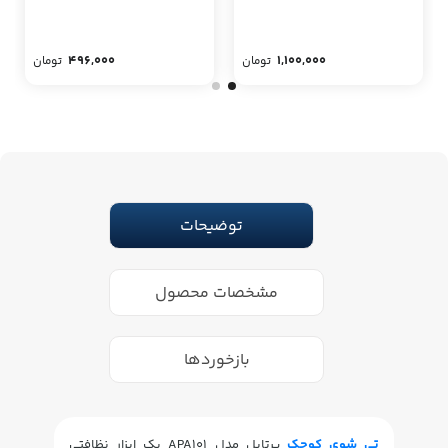
496,000
1,100,000
تومان
تومان
توضیحات
مشخصات محصول
بازخوردها
تی شوی کوچک
پرتابل مدل APA101 یک ابزار نظافتی