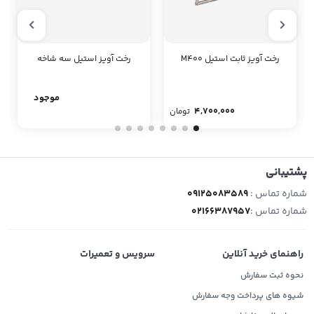
رخت آویز ثابت استیل M400
رخت آویز استیل سه شاخه
موجود
4,700,000
تومان
پشتیبانی
شماره تماس :
09125083589
شماره تماس :
02166387957
راهنمای خرید آنلاین
سرویس و تعمیرات
نحوه ثبت سفارش
شیوه های پرداخت وجه سفارش