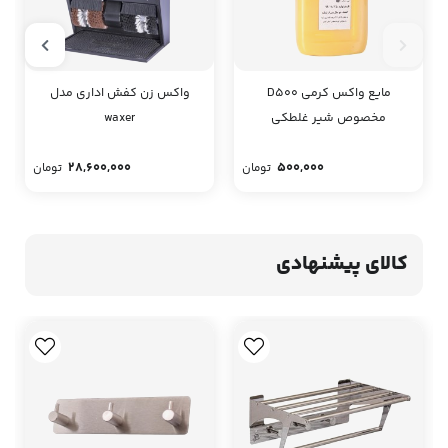
مایع واکس کرمی D500
واکس زن کفش اداری مدل
مخصوص شیر غلطکی
waxer
28,600,000
500,000
تومان
تومان
کالای پیشنهادی